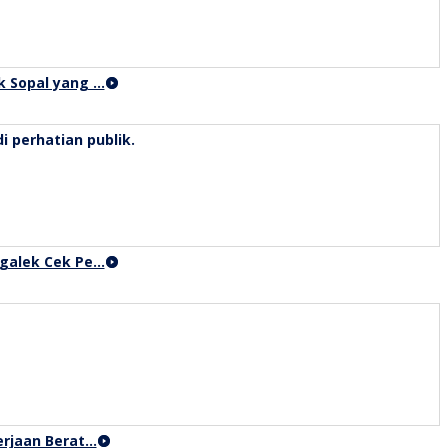
k Sopal yang …
ggalek Cek Pe…
erjaan Berat…