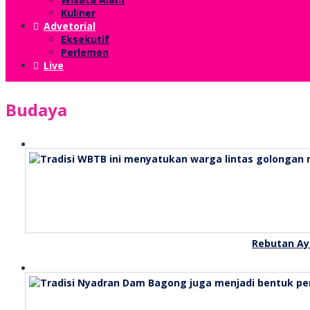
Kuliner
Advetorial
Eksekutif
Perlemen
Live
Budaya
Rebutan Ay