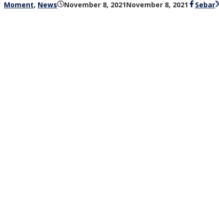
oleh
Moment
,
News
November 8, 2021
November 8, 2021
Sebar
bioz
tv