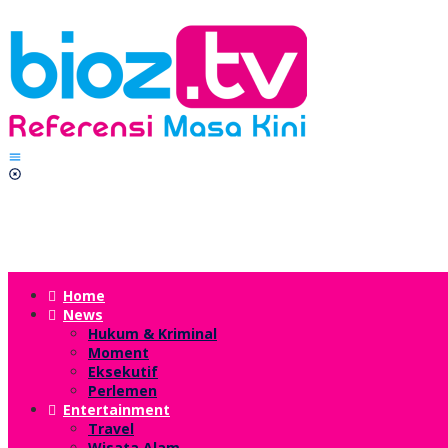
Lewati
ke
konten
Home
News
Hukum & Kriminal
Moment
Eksekutif
Perlemen
Entertainment
Travel
Wisata Alam