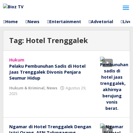
Lewati
ke
konten
Home
News
Entertainment
Advetorial
Live
Tag:
Hotel Trenggalek
Hukum
Pelaku Pembunuhan Sadis di Hotel
Jaas Trenggalek Divonis Penjara
Seumur Hidup
Hukum & Kriminal
,
News
Agustus 29,
oleh
2025
bioz
tv
Ngamar di Hotel Trenggalek Dengan
Istri Orang, ASN Tulungagung