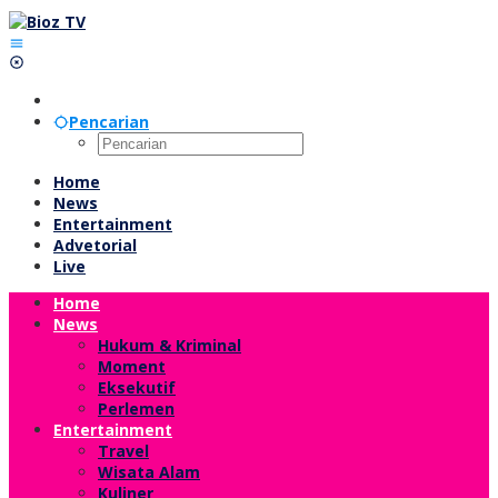
Lewati
ke
konten
Pencarian
Home
News
Entertainment
Advetorial
Live
Home
News
Hukum & Kriminal
Moment
Eksekutif
Perlemen
Entertainment
Travel
Wisata Alam
Kuliner