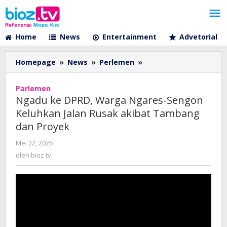
Lewati
ke
konten
Home
News
Entertainment
Advetorial
Ngadu
Homepage
»
News
»
Perlemen
»
ke
DPRD,
Parlemen
Warga
Ngadu ke DPRD, Warga Ngares-Sengon
Ngares-
Keluhkan Jalan Rusak akibat Tambang
Sengon
dan Proyek
Keluhkan
Jalan
oleh
Mei 22, 2026
Rusak
bioz
oleh
bioz tv
akibat
tv
Tambang
dan
Proyek