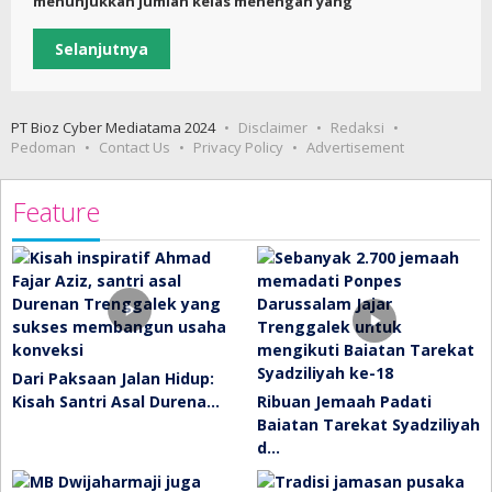
menunjukkan jumlah kelas menengah yang
Selanjutnya
PT Bioz Cyber Mediatama 2024
Disclaimer
Redaksi
Pedoman
Contact Us
Privacy Policy
Advertisement
Feature
Dari Paksaan Jalan Hidup:
Kisah Santri Asal Durena…
Ribuan Jemaah Padati
Baiatan Tarekat Syadziliyah
d…