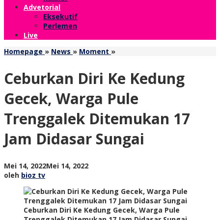
Advetorial
Eksekutif
Perlemen
Live
Ceburkan
Homepage
»
News
»
Moment
»
Diri
Ke
Ceburkan Diri Ke Kedung
Kedung
Gecek,
Gecek, Warga Pule
Warga
Pule
Trenggalek Ditemukan 17
Trenggalek
Ditemukan
Jam Didasar Sungai
17
Jam
Didasar
Sungai
oleh
Mei 14, 2022
Mei 14, 2022
bioz
oleh
bioz tv
tv
Ceburkan Diri Ke Kedung Gecek, Warga Pule
Trenggalek Ditemukan 17 Jam Didasar Sungai