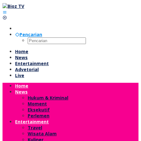
Lewati
ke
konten
Pencarian
Home
News
Entertainment
Advetorial
Live
Home
News
Hukum & Kriminal
Moment
Eksekutif
Perlemen
Entertainment
Travel
Wisata Alam
Kuliner