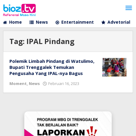
Lewati
ke
konten
Home
News
Entertainment
Advetorial
Tag:
IPAL Pindang
Polemik Limbah Pindang di Watulimo,
Bupati Trenggalek Temukan
Pengusaha Yang IPAL-nya Bagus
oleh
Moment
,
News
Februari 16, 2023
bioz
tv