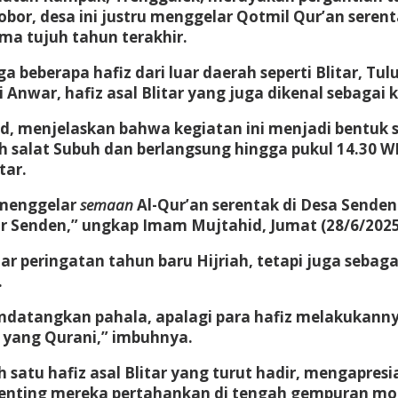
bor, desa ini justru menggelar Qotmil Qur’an serenta
ama tujuh tahun terakhir.
juga beberapa hafiz dari luar daerah seperti Blitar, 
i Anwar
,
hafiz asal Blitar yang juga dikenal sebaga
, menjelaskan bahwa kegiatan ini menjadi bentuk 
h salat Subuh dan berlangsung hingga pukul 14.30 
tar.
n menggelar
semaan
Al-Qur’an serentak di Desa Senden
luar Senden,” ungkap Imam Mujtahid, Jumat (28/6/2025
ar peringatan tahun baru Hijriah, tetapi juga sebaga
.
datangkan pahala, apalagi para hafiz melakukanny
 yang Qurani,” imbuhnya.
 satu hafiz asal Blitar yang turut hadir, mengapre
nting mereka pertahankan di tengah gempuran moder