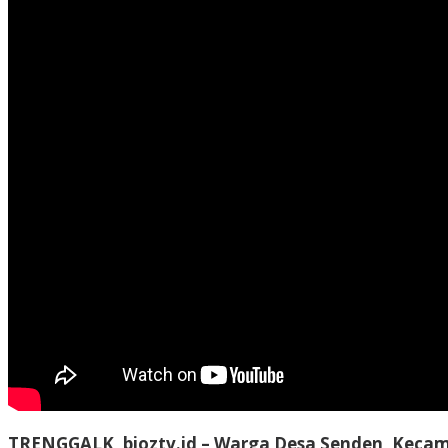
TRENGGALK, bioztv.id
– Warga Desa Senden, Kecam