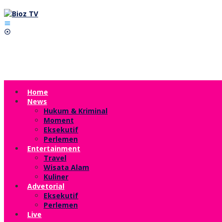
Lewati
ke
konten
Home
News
Hukum & Kriminal
Moment
Eksekutif
Perlemen
Entertainment
Travel
Wisata Alam
Kuliner
Advetorial
Eksekutif
Perlemen
Live