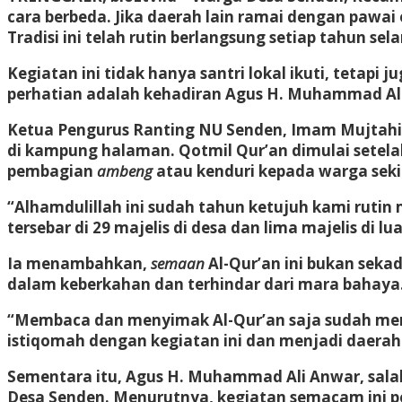
cara berbeda. Jika daerah lain ramai dengan pawai o
Tradisi ini telah rutin berlangsung setiap tahun sel
Kegiatan ini tidak hanya santri lokal ikuti, tetapi 
perhatian adalah kehadiran Agus H. Muhammad Al
Ketua Pengurus Ranting NU Senden, Imam Mujtahid
di kampung halaman. Qotmil Qur’an dimulai setela
pembagian
ambeng
atau kenduri kepada warga seki
“Alhamdulillah ini sudah tahun ketujuh kami ruti
tersebar di 29 majelis di desa dan lima majelis di 
Ia menambahkan,
semaan
Al-Qur’an ini bukan sekad
dalam keberkahan dan terhindar dari mara bahaya
“Membaca dan menyimak Al-Qur’an saja sudah men
istiqomah dengan kegiatan ini dan menjadi daerah
Sementara itu, Agus H. Muhammad Ali Anwar, salah
Desa Senden. Menurutnya, kegiatan semacam ini pe