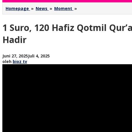
1
Homepage
»
News
»
Moment
»
Suro,
120
1 Suro, 120 Hafiz Qotmil Qur
Hafiz
Qotmil
Qur’an
Hadir
di
Desa
Senden
oleh
Juni 27, 2025
Juli 4, 2025
Trenggalek,
bioz
oleh
bioz tv
Kakak
tv
Ipar
Gus
Iqdam
Turut
Hadir