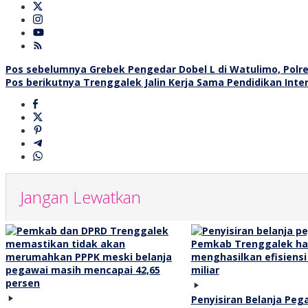
Navigasi
Pos sebelumnya
Grebek Pengedar Dobel L di Watulimo, Polr
Pos berikutnya
Trenggalek Jalin Kerja Sama Pendidikan Inter
pos
Jangan Lewatkan
Penyisiran Belanja Peg