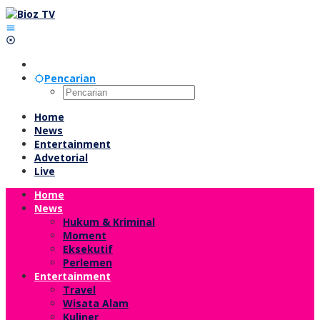
Lewati
ke
konten
Pencarian
Home
News
Entertainment
Advetorial
Live
Home
News
Hukum & Kriminal
Moment
Eksekutif
Perlemen
Entertainment
Travel
Wisata Alam
Kuliner