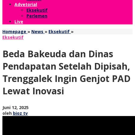
Advetorial
Eksekutif
Perlemen
Live
Beda
Homepage
»
News
»
Eksekutif
»
Bakeuda
Eksekutif
dan
Dinas
Beda Bakeuda dan Dinas
Pendapatan
Setelah
Pendapatan Setelah Dipisah,
Dipisah,
Trenggalek
Trenggalek Ingin Genjot PAD
Ingin
Genjot
Lewat Inovasi
PAD
Lewat
Inovasi
oleh
Juni 12, 2025
bioz
oleh
bioz tv
tv