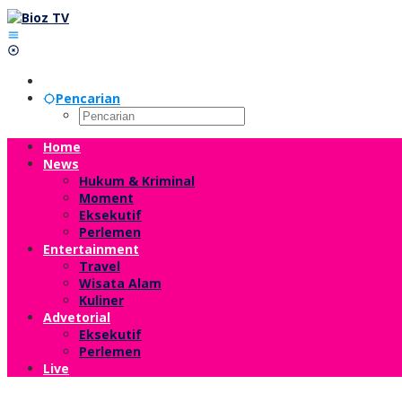
Lewati
ke
konten
Pencarian
Home
News
Hukum & Kriminal
Moment
Eksekutif
Perlemen
Entertainment
Travel
Wisata Alam
Kuliner
Advetorial
Eksekutif
Perlemen
Live