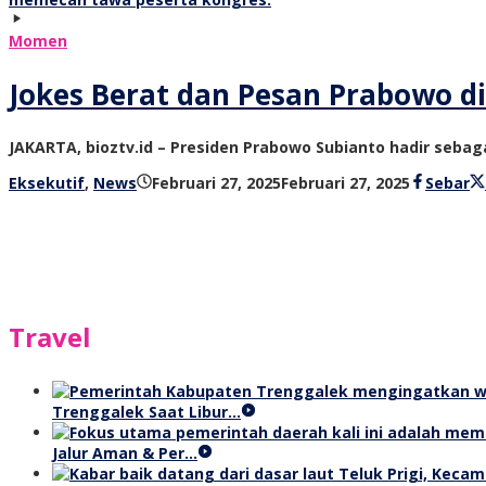
Momen
Jokes Berat dan Pesan Prabowo di
JAKARTA, bioztv.id – Presiden Prabowo Subianto hadir seba
oleh
Eksekutif
,
News
Februari 27, 2025
Februari 27, 2025
Sebar
bioz
tv
Travel
Trenggalek Saat Libur…
Jalur Aman & Per…