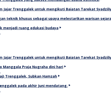
…
…
…